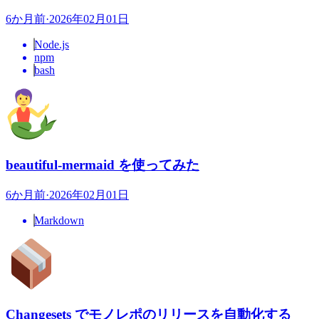
6か月前
·
2026年02月01日
Node.js
npm
bash
beautiful-mermaid を使ってみた
6か月前
·
2026年02月01日
Markdown
Changesets でモノレポのリリースを自動化する