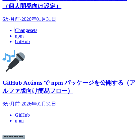
（個人開発向け設定）
6か月前
·
2026年01月31日
Changesets
npm
GitHub
GitHub Actions で npm パッケージを公開する（ア
ルファ版向け簡易フロー）
6か月前
·
2026年01月31日
GitHub
npm