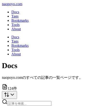
naopoyo.com
Docs
Tags
Bookmarks
Tools
About
Docs
Tags
Bookmarks
Tools
About
Docs
naopoyo.comのすべての記事の一覧ページです。
124
件