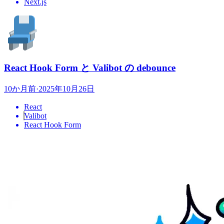
Next.js
React Hook Form と Valibot の debounce
10か月前
·
2025年10月26日
React
Valibot
React Hook Form