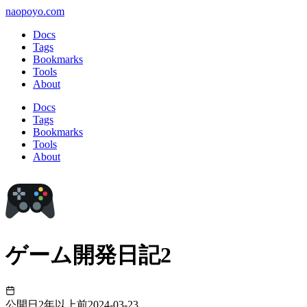
naopoyo.com
Docs
Tags
Bookmarks
Tools
About
Docs
Tags
Bookmarks
Tools
About
ゲーム開発日記2
公開日
2年以上前
2024-03-23