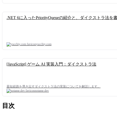
.NET 6に入ったPriorityQueueの紹介と、ダイクストラ法を書いてみる
yucchiy.com
[JavaScript] ゲーム AI 実装入門：ダイクストラ法
最短経路を導き出すダイクストラ法の実装についてを解説します。
notame.dev
目次