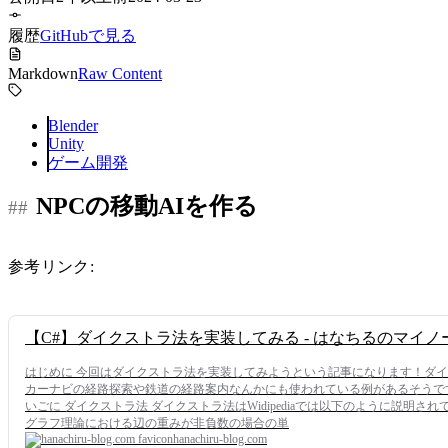
履歴
GitHubで見る
Markdown
Raw Content
Blender
Unity
ゲーム開発
NPCの移動AIを作る
参考リンク:
【C#】ダイクストラ法を実装してみる - はなちるのマイノ
はじめに 今回はダイクストラ法を実装してみようという記事になります！ダ
カーナビの経路探索や鉄道の経路案内なんかにも使われている例があるそうです。
いごに ダイクストラ法 ダイクストラ法はWidipediaでは以下のように説明されていまし
グラフ理論における辺の重みが非負数の場合の単
hanachiru-blog.com