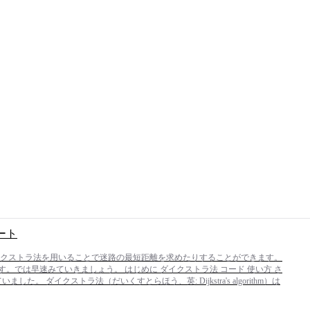
ート
イクストラ法を用いることで迷路の最短距離を求めたりすることができます。
では早速みていきましょう。 はじめに ダイクストラ法 コード 使い方 さ
た。 ダイクストラ法（だいくすとらほう、英: Dijkstra's algorithm）は