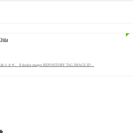
ita
cker images REPOSITORY TAG IMAGE ID ...
除