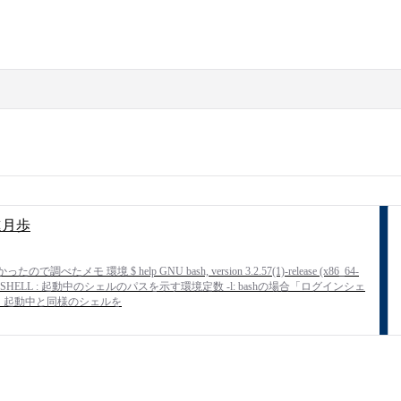
進月歩
環境 $ help GNU bash, version 3.2.57(1)-release (x86_64-
」 $SHELL : 起動中のシェルのパスを示す環境定数 -l: bashの場合「ログインシェ
り、起動中と同様のシェルを