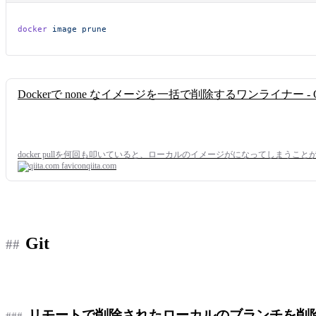
docker
 image
 prune
Dockerで none なイメージを一括で削除するワンライナー - Qi
docker pullを何回も叩いていると、ローカルのイメージがになってしまうことがあります。 $ do
qiita.com
Git
リモートで削除されたローカルのブランチを削