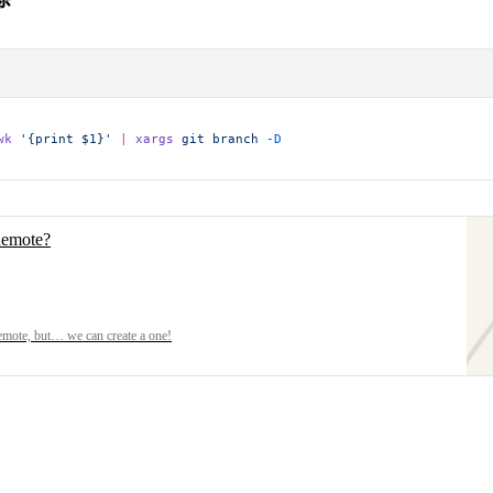
wk
 '{print $1}'
 |
 xargs
 git
 branch
 -D
Remote?
remote, but… we can create a one!