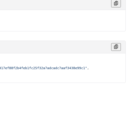
917ef88f2b4feb1fc25f32a7adcadc7aaf3438e99c1"
,