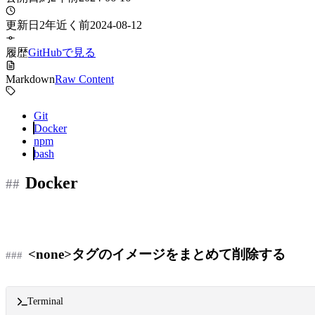
更新日
2年近く前
2024-08-12
履歴
GitHubで見る
Markdown
Raw Content
Git
Docker
npm
bash
Docker
<none>タグのイメージをまとめて削除する
Terminal