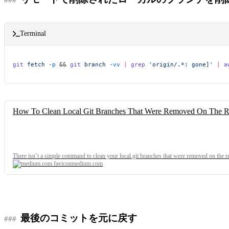
Terminal
git
 fetch
 -p
 && 
git
 branch
 -vv
 |
 grep
 'origin/.*: gone]'
 |
 a
How To Clean Local Git Branches That Were Removed On The 
There isn’t a simple command to clean your local git branches that were removed on the 
medium.com
最後のコミットを元に戻す