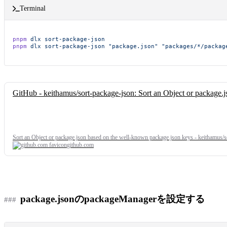
Terminal
pnpm
 dlx
 sort-package-json
pnpm
 dlx
 sort-package-json
 "package.json"
 "packages/*/packag
GitHub - keithamus/sort-package-json: Sort an Object or package.
Sort an Object or package.json based on the well-known package.json keys - keithamus/s
github.com
package.jsonのpackageManagerを設定する