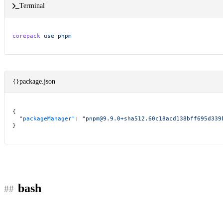
Terminal
corepack
 use
 pnpm
package.json
{
  "packageManager"
: 
"pnpm@9.9.0+sha512.60c18acd138bff695d339
}
bash