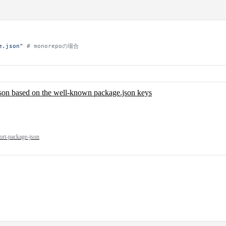
e.json"
 # monorepoの場合
json based on the well-known package.json keys
ort-package-json