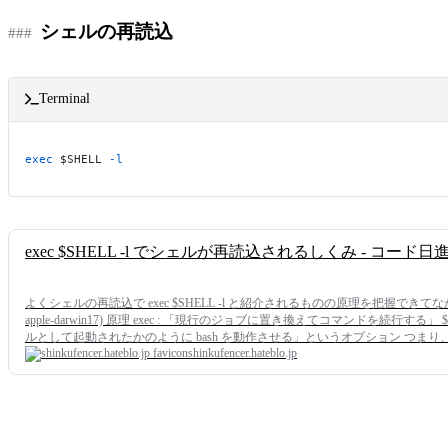
シェルの再読込
Terminal
exec
 $SHELL 
-l
exec $SHELL -l でシェルが再読込されるしくみ - コード日
よくシェルの再読込で exec $SHELL -l と紹介されるものの原理を把握できてなかったので調べたメモ 
apple-darwin17) 原理 exec : 「現行のジョブに置き換えてコマンドを続行する
ルとして起動されたかのように bash を動作させる」というオプション つま
shinkufencer.hateblo.jp