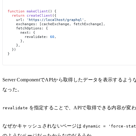
function
 makeClient
() {
  return
 createClient
({
    url: 
'https://localhost/graphql'
,
    exchanges: [cacheExchange, fetchExchange],
    fetchOptions: {
      next: {
        revalidate: 
60
,
      },
    },
  })
}
Server ComponentでAPIから取得したデータを
なった。
を指定することで、APIで取得できる内容が変
revalidate
なぜかキャッシュされないページは
dynamic = 'force-sta
のようなページだったからなのだろうか。