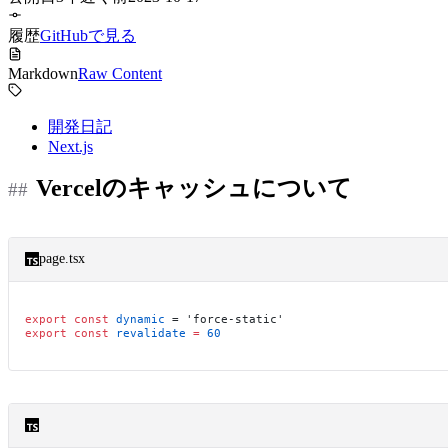
履歴
GitHubで見る
Markdown
Raw Content
開発日記
Next.js
Vercelのキャッシュについて
page.tsx
export
 const
 dynamic
 =
 'force-static'
export
 const
 revalidate
 =
 60