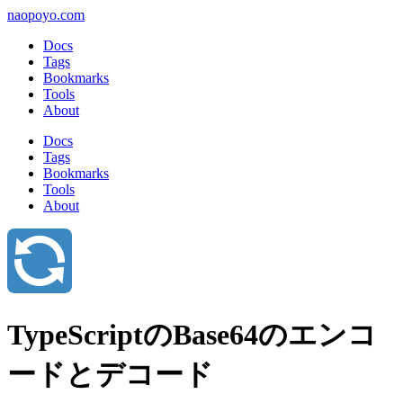
naopoyo.com
Docs
Tags
Bookmarks
Tools
About
Docs
Tags
Bookmarks
Tools
About
TypeScriptのBase64のエンコ
ードとデコード