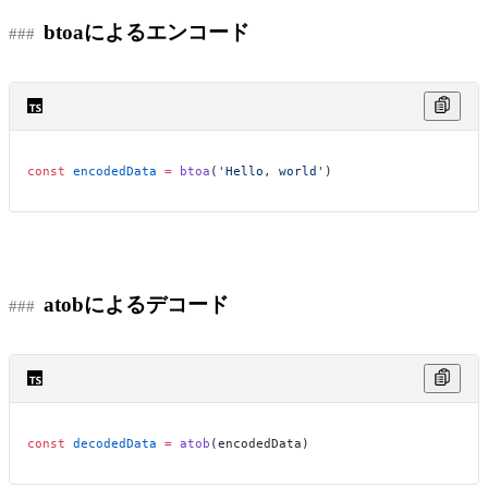
btoaによるエンコード
const
 encodedData
 =
 btoa
(
'Hello, world'
)
atobによるデコード
const
 decodedData
 =
 atob
(encodedData)