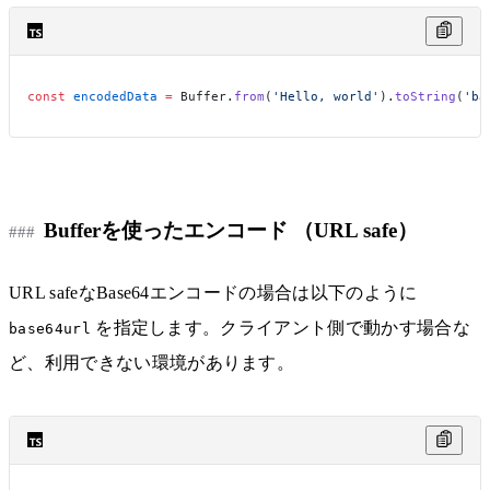
const
 encodedData
 =
 Buffer.
from
(
'Hello, world'
).
toString
(
'ba
Bufferを使ったエンコード （URL safe）
URL safeなBase64エンコードの場合は以下のように
を指定します。クライアント側で動かす場合な
base64url
ど、利用できない環境があります。