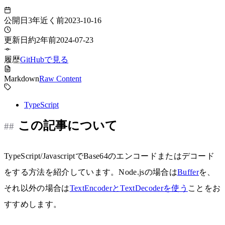
公開日
3年近く前
2023-10-16
更新日
約2年前
2024-07-23
履歴
GitHubで見る
Markdown
Raw Content
TypeScript
この記事について
TypeScript/JavascriptでBase64のエンコードまたはデコード
をする方法を紹介しています。Node.jsの場合は
Buffer
を、
それ以外の場合は
TextEncoderとTextDecoderを使う
ことをお
すすめします。