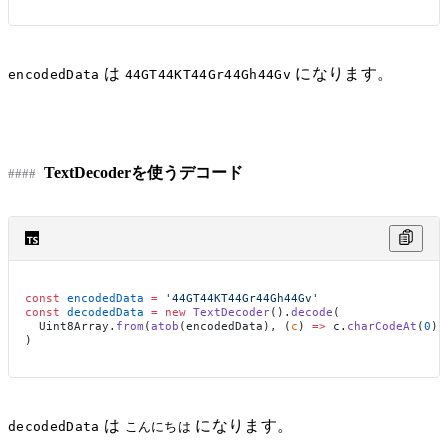
は
になります。
encodedData
44GT44KT44Gr44Gh44Gv
TextDecoderを使うデコード
const
 encodedData
 =
 '44GT44KT44Gr44Gh44Gv'
const
 decodedData
 =
 new
 TextDecoder
().
decode
(
  Uint8Array.
from
(
atob
(encodedData), (
c
) 
=>
 c.
charCodeAt
(
0
))
)
は
になります。
decodedData
こんにちは