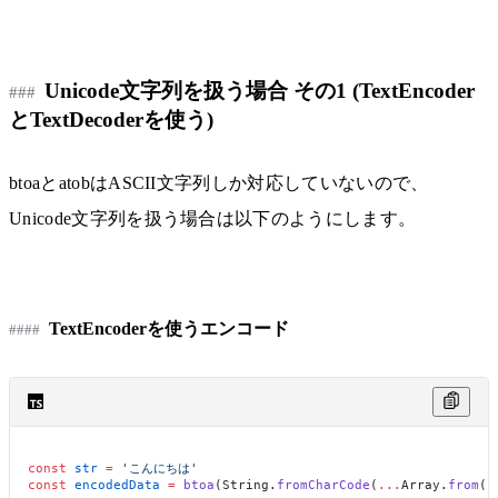
Unicode文字列を扱う場合 その1 (TextEncoder
とTextDecoderを使う)
btoaとatobはASCII文字列しか対応していないので、
Unicode文字列を扱う場合は以下のようにします。
TextEncoderを使うエンコード
const
 str
 =
 'こんにちは'
const
 encodedData
 =
 btoa
(String.
fromCharCode
(
...
Array.
from
(
n