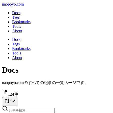
naopoyo.com
Docs
Tags
Bookmarks
Tools
About
Docs
Tags
Bookmarks
Tools
About
Docs
naopoyo.comのすべての記事の一覧ページです。
124
件