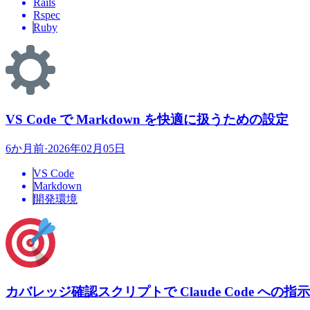
Rails
Rspec
Ruby
VS Code で Markdown を快適に扱うための設定
6か月前
·
2026年02月05日
VS Code
Markdown
開発環境
カバレッジ確認スクリプトで Claude Code への